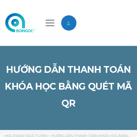
Toggle navigation
HƯỚNG DẪN THANH TOÁN
KHÓA HỌC BẰNG QUÉT MÃ
QR
HỌC PIANO TRỰC TUYẾN
>
HƯỚNG DẪN THANH TOÁN KHÓA HỌC BẰNG