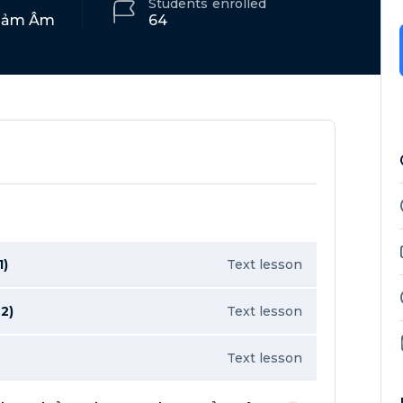
Students
enrolled
Cảm Âm
64
1)
Text lesson
2)
Text lesson
Text lesson