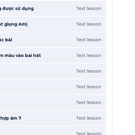
g được sử dụng
Text lesson
át giọng Am)
Text lesson
c bài
Text lesson
m màu vào baì hát
Text lesson
Text lesson
Text lesson
Text lesson
 hợp âm 7
Text lesson
Text lesson