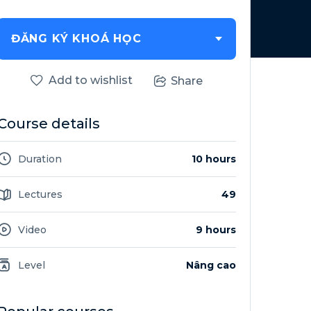
ĐĂNG KÝ KHOÁ HỌC
Add to wishlist
Share
Course details
Duration
10 hours
Lectures
49
Video
9 hours
Level
Nâng cao