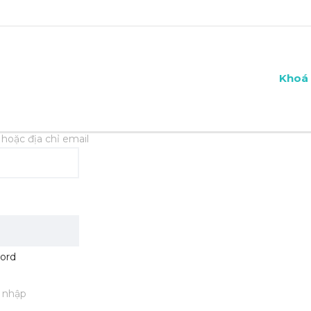
Khoá 
hoặc địa chỉ email
ord
 nhập