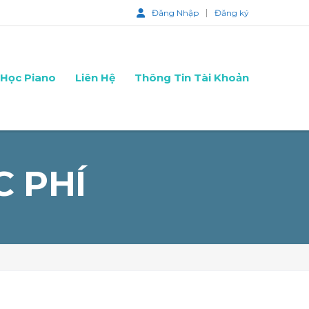
Đăng Nhập
Đăng ký
Học Piano
Liên Hệ
Thông Tin Tài Khoản
 PHÍ